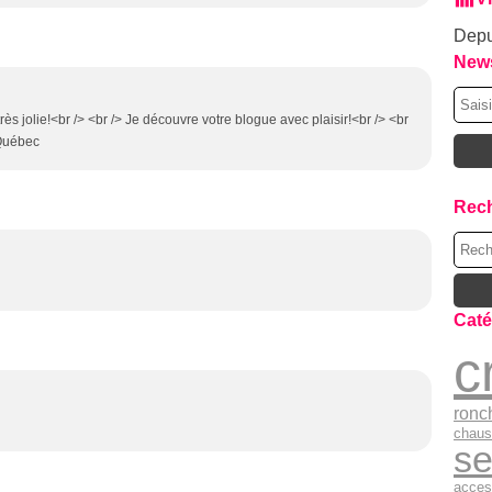
Depu
News
 très jolie!<br /> <br /> Je découvre votre blogue avec plaisir!<br /> <br
 Québec
Rec
Caté
c
ronc
chaus
se
acces