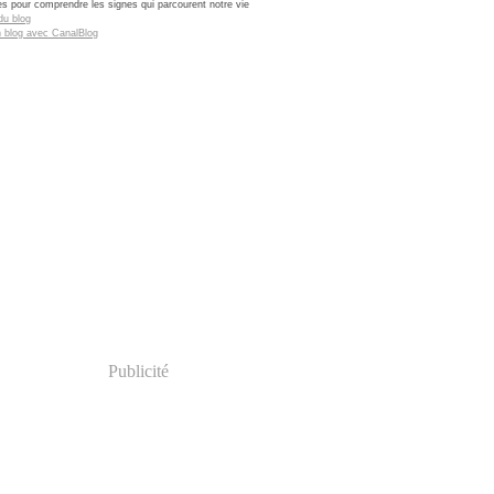
res pour comprendre les signes qui parcourent notre vie
du blog
n blog avec CanalBlog
Publicité