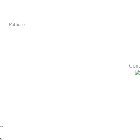
Publicité
Conta
[
#
]