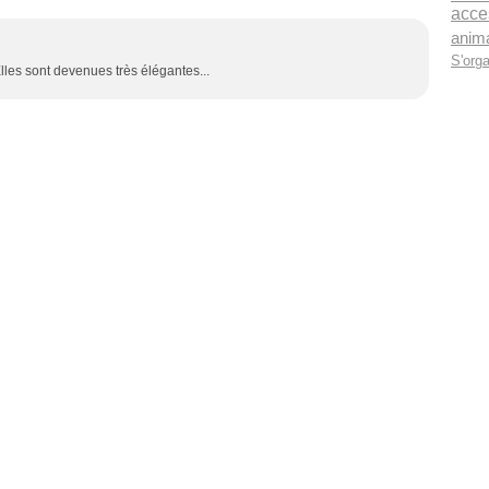
acce
anim
S'orga
lles sont devenues très élégantes...