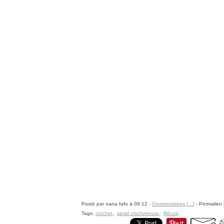
Posté par nana fafo à 09:12 -
Commentaires [
…
]
- Permalien 
Tags:
crochet
,
serial crocheteuse
,
Récup