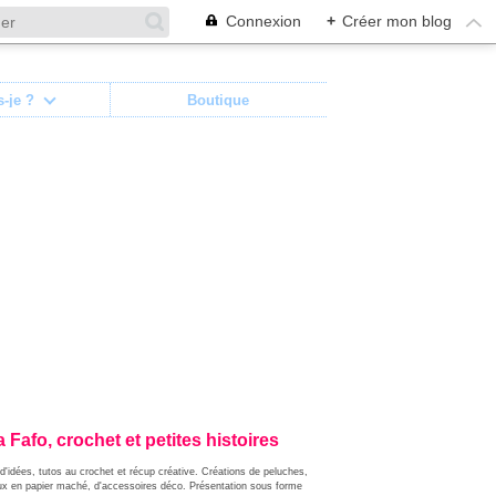
Connexion
+
Créer mon blog
s-je ?
Boutique
 Fafo, crochet et petites histoires
d'idées, tutos au crochet et récup créative. Créations de peluches,
ux en papier maché, d'accessoires déco. Présentation sous forme