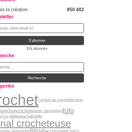
is la création
850 482
letter
324 abonnés
herche
gories
rochet
cochon au crochet
fleur
fruit
tuto
honchon
cochon
porte clé
couture
jouets
sons bébé
peluche
rial crocheteuse
Récup
accessoires sacs
soires hiver
carton