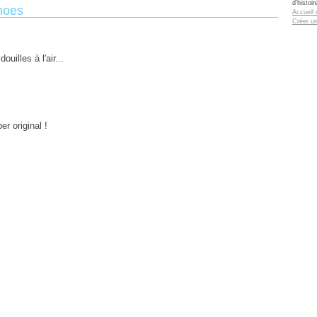
d'histoi
hoes
Accueil 
Créer u
ouilles à l'air...
er original !