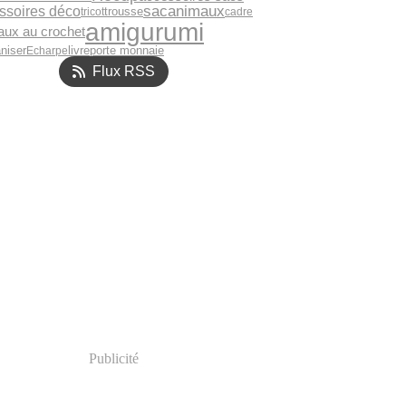
sac
animaux
ssoires déco
tricot
trousse
cadre
amigurumi
aux au crochet
livre
niser
Echarpe
porte monnaie
Flux RSS
Publicité