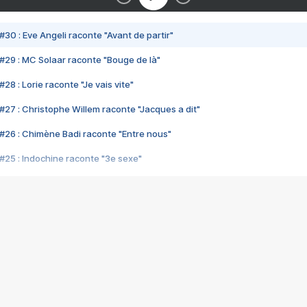
#30 : Eve Angeli raconte "Avant de partir"
#29 : MC Solaar raconte "Bouge de là"
28 : Lorie raconte "Je vais vite"
#27 : Christophe Willem raconte "Jacques a dit"
#26 : Chimène Badi raconte "Entre nous"
#25 : Indochine raconte "3e sexe"
#24 : Zaho raconte "C'est chelou"
#23 : Patrick Bruel raconte "Au café des délices"
#22 : Kyo raconte "Le chemin"
#21 : Nolwenn Leroy raconte "Cassé"
#20 : Patrick Hernandez raconte "Born to be alive"
#19 : Lorie raconte "Près de moi"