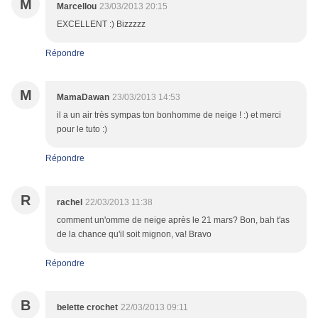
M
Marcellou
23/03/2013 20:15
EXCELLENT :) Bizzzzz
Répondre
M
MamaDawan
23/03/2013 14:53
il a un air très sympas ton bonhomme de neige ! :) et merci
pour le tuto :)
Répondre
R
rachel
22/03/2013 11:38
comment un'omme de neige après le 21 mars? Bon, bah t'as
de la chance qu'il soit mignon, va! Bravo
Répondre
B
belette crochet
22/03/2013 09:11