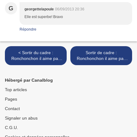
G
georgettelapoule
06/09/2013 20:36
Elle est superbe! Bravo
Répondre
< Sortir du cadre :
Sortir de cadre :
Ronchonchon il aime pas
Ronchonchon il aime pas
les niches à pigeons sur
l'hypocrite pie qui vole... >
Internet
Hébergé par Canalblog
Top articles
Pages
Contact
Signaler un abus
C.G.U.