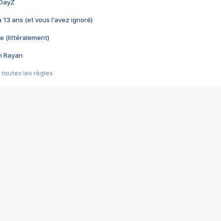
 DayZ
 a 13 ans (et vous l'avez ignoré)
e (littéralement)
im Rayan
 toutes les règles
s les jeux vidéo
us choquant de Rockstar ? - Le scandale BULLY
e plus moche de Steam
du RÊVE tourne au CAUCHEMAR
pendant 8 heures
it… à tort
umiliés par un jeu vidéo
ire - Final Fantasy 8