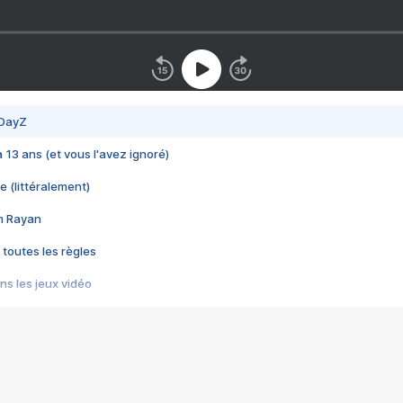
 DayZ
 a 13 ans (et vous l'avez ignoré)
e (littéralement)
im Rayan
 toutes les règles
s les jeux vidéo
us choquant de Rockstar ? - Le scandale BULLY
e plus moche de Steam
du RÊVE tourne au CAUCHEMAR