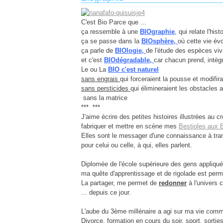
C'est Bio Parce que ...
ça ressemble à une
BIOgraphie
, qui relate l'his
ça se passe dans la
BIOsphère,
où cette vie év
ça parle de
BIOlogie,
de l'étude des espèces viva
et c'est
BIOdégradable,
car chacun prend, intègr
Le ou La
BIO c'est naturel
sans engrais
qui forceraient la pousse et modifi
sans persticides
qui élimineraient les obstacles a
sans la matrice
*** ***
J'aime écrire des petites histoires illustrées au c
fabriquer et mettre en scène mes
Bestioles aux 
Elles sont le messager d'une connaissance à tra
pour celui ou celle, à qui, elles parlent.
Diplomée de l'école supérieure des gens appliqu
ma quête d'apprentissage et de rigolade est per
La partager, me permet de
redonner
à l'univers c
... depuis ce jour.
L'aube du 3ème millénaire a agi sur ma vie comm
Divorce, formation en cours du soir, sport, sortie