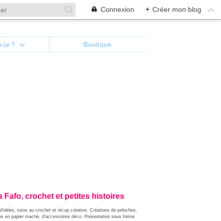
Connexion
+
Créer mon blog
s-je ?
Boutique
 Fafo, crochet et petites histoires
d'idées, tutos au crochet et récup créative. Créations de peluches,
ux en papier maché, d'accessoires déco. Présentation sous forme