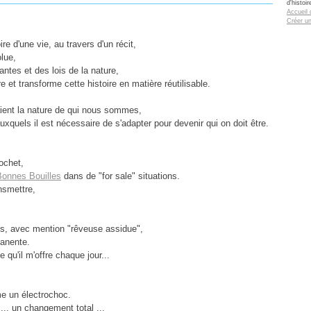
d'histoi
Accueil 
Créer u
toire d'une vie, au travers d'un récit,
olue,
ntes et des lois de la nature,
e et transforme cette histoire en matière réutilisable.
raient la nature de qui nous sommes,
uxquels il est nécessaire de s'adapter pour devenir qui on doit être.
rochet,
Bonnes Bouilles
dans de "for sale" situations.
nsmettre,
és, avec mention "rêveuse assidue",
manente.
e qu'il m'offre chaque jour...
e un électrochoc.
s... un changement total ...