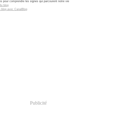
res pour comprendre les signes qui parcourent notre vie
du blog
n blog avec CanalBlog
Publicité