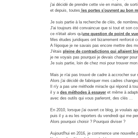
j'ai décidé de prendre cette vie en mains, de sort
et depuis, toutes
les portes s'ouvrent au bon 
Je suis partie à la recherche de clés, de nombre
J'ai toujours été convaincue que si tout et son con
ce n'était alors qu'
une question de point de vue
Mes études juridiques ont bizarrement renforcé c
A l'époque je ne savais pas encore mettre des m
J'étais
pleine de contradictions qui allaient b
je ne voyais pas pourquoi je devais changer pour
Je suis partie, loin de chez moi pour trouver mon 
Mais je n'ai pas trouvé de cadre à accrocher sur
Alors j'ai décidé de fabriquer mes cadres changea
Il n'y a pas une méthode miracle qui répond à tou
il y a
des méthodes à essayer
et même à adapter
avec des outils qui vous parleront, des clés ...
En 2010, lorsque j'ai ouvert ce blog, je voulais a
puis il y a eu les reporters du vendredi qui me per
Alors pourquoi choisir ? Pourquoi diviser ?
Aujourd'hui en 2016, je commence une nouvelle pelote