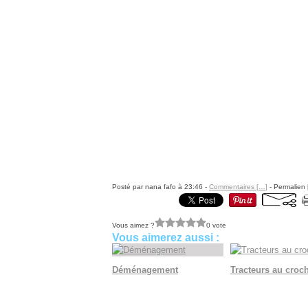
Posté par nana fafo à 23:46 -
Commentaires [
…
]
- Permalien 
Vous aimez ?
0 vote
Vous aimerez aussi :
Déménagement
Tracteurs au croc