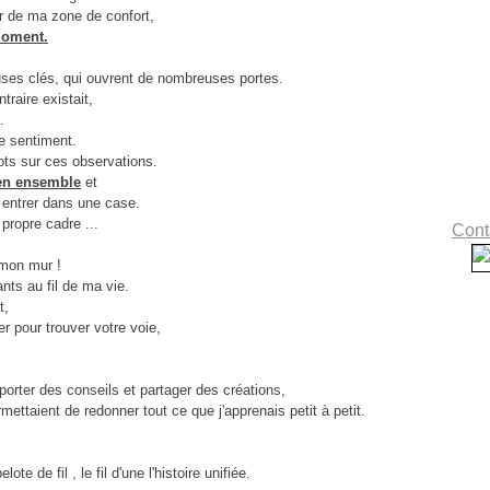
ir de ma zone de confort,
moment.
uses clés, qui ouvrent de nombreuses portes.
traire existait,
.
e sentiment.
ots sur ces observations.
ien ensemble
et
 entrer dans une case.
propre cadre ...
Conta
 mon mur !
nts au fil de ma vie.
t,
 pour trouver votre voie,
pporter des conseils et partager des créations,
mettaient de redonner tout ce que j'apprenais petit à petit.
 de fil , le fil d'une l'histoire unifiée.