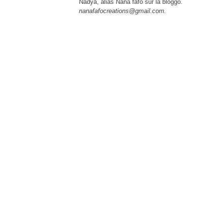
Nadya, alias Nana fafo sur la bloggo.
nanafafocreations@gmail.com.