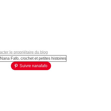
cter le propriétaire du blog
Suivre nanafafo