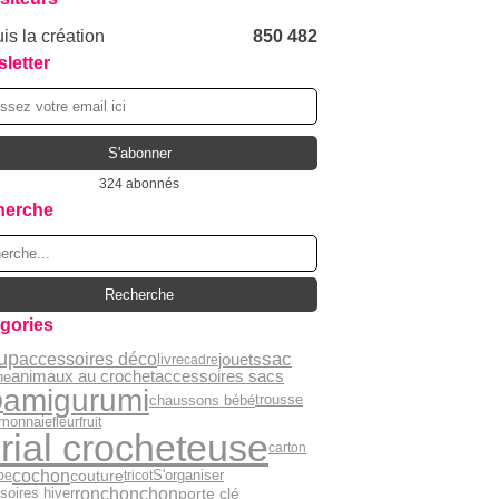
is la création
850 482
letter
324 abonnés
herche
gories
up
sac
accessoires déco
jouets
livre
cadre
animaux au crochet
accessoires sacs
he
amigurumi
o
chaussons bébé
trousse
 monnaie
fleur
fruit
rial crocheteuse
carton
cochon
couture
pe
tricot
S'organiser
ronchonchon
porte clé
soires hiver