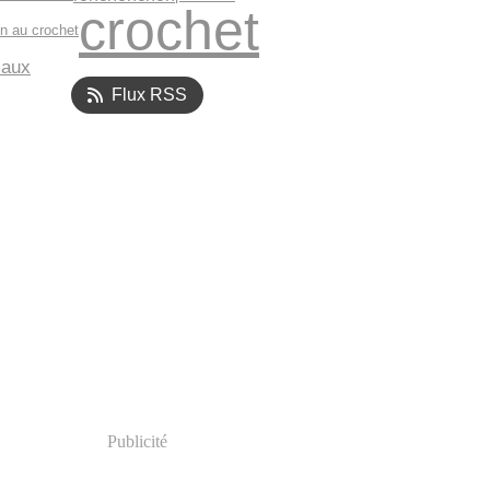
crochet
n au crochet
maux
Flux RSS
Publicité