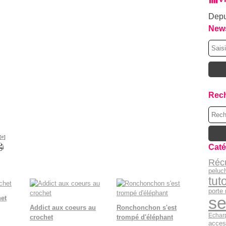
Depu
News
Rec
[
#
]
Caté
Réc
peluc
tut
porte
se
het
Addict aux coeurs au
Ronchonchon s'est
Echar
crochet
trompé d'éléphant
acces