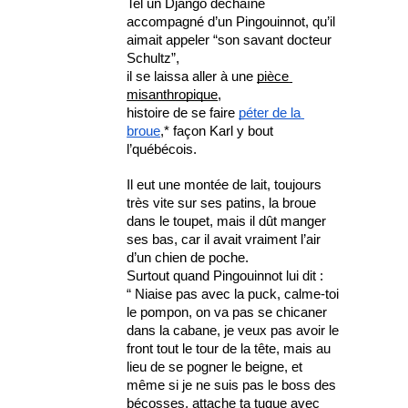
Tel un Django déchaîné 
accompagné d’un Pingouinnot, qu’il 
aimait appeler “son savant docteur 
Schultz”, 
il se laissa aller à une 
pièce 
misanthropique
, 
histoire de se faire 
péter de la 
broue
,* façon Karl y bout 
l’québécois.
Il eut une montée de lait, toujours 
très vite sur ses patins, la broue 
dans le toupet, mais il dût manger 
ses bas, car il avait vraiment l’air 
d’un chien de poche.
Surtout quand Pingouinnot lui dit : 
“ Niaise pas avec la puck, calme-toi 
le pompon, on va pas se chicaner 
dans la cabane, je veux pas avoir le 
front tout le tour de la tête, mais au 
lieu de se pogner le beigne, et 
même si je ne suis pas le boss des 
bécosses, attache ta tuque avec 