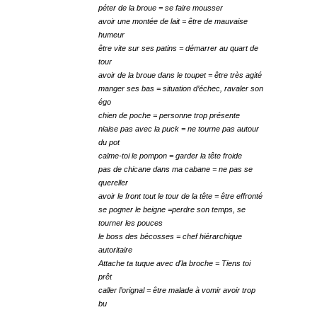
péter de la broue = se faire mousser
avoir une montée de lait = être de mauvaise 
humeur
être vite sur ses patins = démarrer au quart de 
tour
avoir de la broue dans le toupet = être très agité
manger ses bas = situation d’échec, ravaler son 
égo
chien de poche = personne trop présente
niaise pas avec la puck = ne tourne pas autour 
du pot
calme-toi le pompon = garder la tête froide
pas de chicane dans ma cabane = ne pas se 
quereller
avoir le front tout le tour de la tête = être effronté
se pogner le beigne =perdre son temps, se 
tourner les pouces
le boss des bécosses = chef hiérarchique 
autoritaire
Attache ta tuque avec d'la broche = Tiens toi 
prêt
caller l’orignal = être malade à vomir avoir trop 
bu