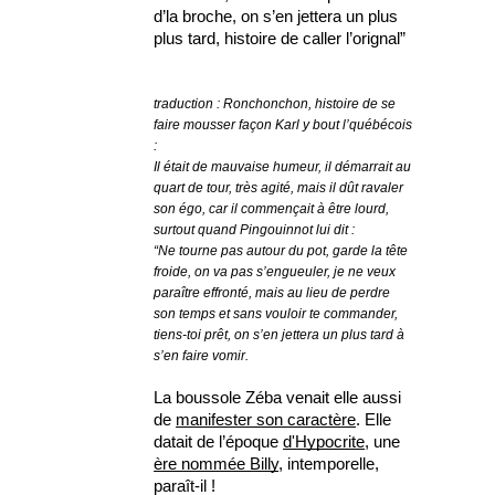
d’la broche, on s’en jettera un plus 
plus tard, histoire de caller l’orignal” 
traduction : Ronchonchon, histoire de se 
faire mousser façon Karl y bout l’québécois 
:
Il était de mauvaise humeur, il démarrait au 
quart de tour, très agité, mais il dût ravaler 
son égo, car il commençait à être lourd, 
surtout quand Pingouinnot lui dit :
“Ne tourne pas autour du pot, garde la tête 
froide, on va pas s’engueuler, je ne veux 
paraître effronté, mais au lieu de perdre 
son temps et sans vouloir te commander, 
tiens-toi prêt, on s’en jettera un plus tard à 
s’en faire vomir. 
La boussole Zéba venait elle aussi 
de 
manifester son caractère
. Elle 
datait de l’époque 
d'Hypocrite
, une 
ère nommée Billy
, intemporelle, 
paraît-il ! 