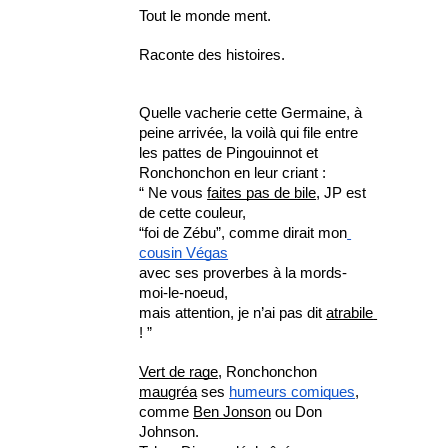
Tout le monde ment.
Raconte des histoires.
Quelle vacherie cette Germaine, à 
peine arrivée, la voilà qui file entre 
les pattes de Pingouinnot et 
Ronchonchon en leur criant :
“ Ne vous 
faites pas de bile
, JP est 
de cette couleur, 
“foi de Zébu”, comme dirait mon
cousin Végas
avec ses proverbes à la mords-
moi-le-noeud, 
mais attention, je n’ai pas dit 
atrabile 
! ”
Vert de rage
, Ronchonchon 
maugréa
 ses 
humeurs comiques
,
comme 
Ben Jonson
 ou Don 
Johnson.