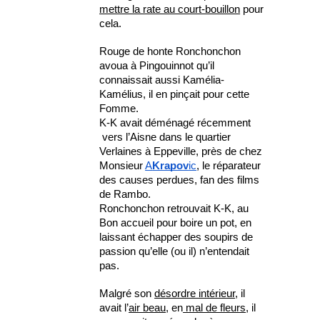
mettre la rate au court-bouillon
 pour 
cela.
Rouge de honte Ronchonchon 
avoua à Pingouinnot qu’il 
connaissait aussi Kamélia-
Kamélius, il en pinçait pour cette 
Fomme.
K-K avait déménagé récemment 
 vers l’Aisne dans le quartier 
Verlaines à Eppeville, près de chez 
Monsieur 
A
Krapov
ic
, le réparateur 
des causes perdues, fan des films 
de Rambo. 
Ronchonchon retrouvait K-K, au 
Bon accueil pour boire un pot, en 
laissant échapper des soupirs de 
passion qu’elle (ou il) n’entendait 
pas.
Malgré son 
désordre intérieur
, il 
avait l’
air beau
, en
 mal de fleurs
, il 