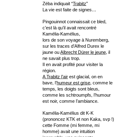
Zéba indiquait “
Trabitz
”
La vie est faite de signes…
Pingouinnot connaissait ce bled, 
c’est là qu’il avait rencontré 
Kamélia-Kamélius,
lors de son voyage à Nuremberg, 
sur les traces d’Alfred Durex le 
jaune ou 
Albrecht Dürer le jeune
, il 
ne savait plus trop.
Il en avait profité pour visiter la 
région.
A Trabitz l’air
 est glacial, on en 
bave, l’
humeur est grise
, comme le 
temps, les doigts sont bleus, 
comme les schtroumpfs, l’humour 
est noir, comme l’ambiance. 
Kamélia-Kamélius dit K-K 
(prononcez KTK et non Kaka, svp !)
cette Fomme (mi femme, mi 
homme) avait une intuition 