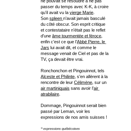
ne pouvait se résoudre à ne pas 
passer du temps avec K-K, à croire 
qu’il avait vu la 
vierge Marie
. 
Son 
spleen 
n’avait jamais basculé 
du côté obscur. Son esprit critique 
et contestataire n’était pas le reflet 
d’une 
âme tourmentée et féroce
, 
enfin c’est ce que l’
Abbé Pierre, le 
Jars
 lui avait dit, et comme le 
message venait de Ciel et pas de la 
TV, ça devait être vrai.
Ronchonchon et Pingouinnot, tels 
Alceste et Philinte
, s’en allèrent à la 
rencontre de leur 
Célimène
, sur un 
air martiniquais
 sans avoir l’
air 
atrabilaire
. 
Dommage, Pingouinnot serait bien 
passé par Leman, voir les 
expressions de nos amis suisses !
‘* expressions québécoises