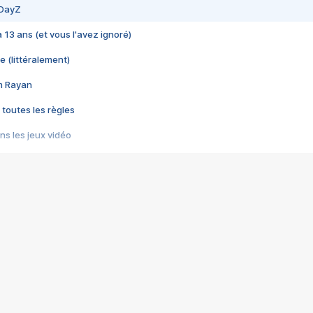
 DayZ
 a 13 ans (et vous l'avez ignoré)
e (littéralement)
im Rayan
 toutes les règles
s les jeux vidéo
us choquant de Rockstar ? - Le scandale BULLY
e plus moche de Steam
du RÊVE tourne au CAUCHEMAR
pendant 8 heures
it… à tort
umiliés par un jeu vidéo
ire - Final Fantasy 8