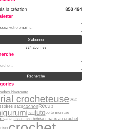
is la création
850 494
letter
324 abonnés
herche
gories
soires hiver
cadre
rial crocheteuse
sac
Récup
cochon
ssoires sacs
igurumi
tuto
livre
porte monnaie
animaux au crochet
re
chaussons bébé
carton
crochet
niser