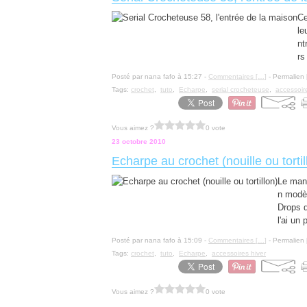
Ce
le
nt
rs
Posté par nana fafo à 15:27 -
Commentaires [
…
]
- Permalien 
Tags:
crochet
,
tuto
,
Echarpe
,
serial crocheteuse
,
accessoir
Vous aimez ?
0 vote
23 octobre 2010
Echarpe au crochet (nouille ou tortil
Le mann
n modèl
Drops d
l'ai un 
Posté par nana fafo à 15:09 -
Commentaires [
…
]
- Permalien 
Tags:
crochet
,
tuto
,
Echarpe
,
accessoires hiver
Vous aimez ?
0 vote