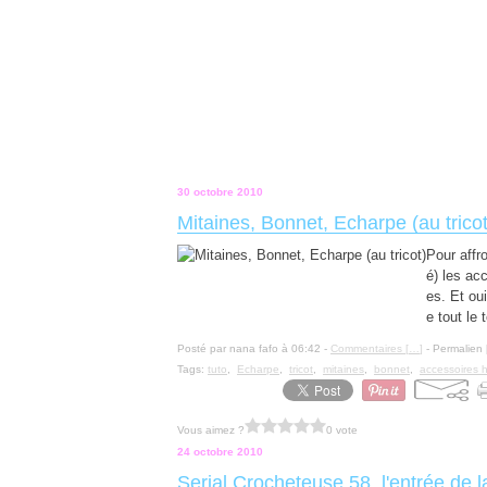
30 octobre 2010
Mitaines, Bonnet, Echarpe (au tricot
Pour affr
é) les ac
es. Et ou
e tout le 
Posté par nana fafo à 06:42 -
Commentaires [
…
]
- Permalien 
Tags:
tuto
,
Echarpe
,
tricot
,
mitaines
,
bonnet
,
accessoires h
Vous aimez ?
0 vote
24 octobre 2010
Serial Crocheteuse 58, l'entrée de 