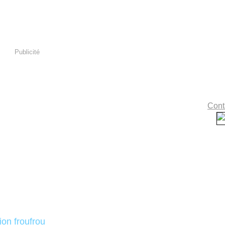
Publicité
Conta
tion froufrou