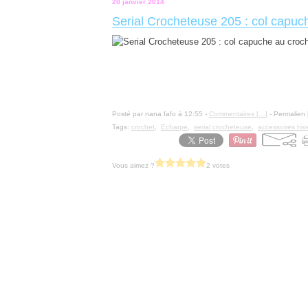
20 janvier 2014
Serial Crocheteuse 205 : col capu
Posté par nana fafo à 12:55 -
Commentaires [
…
]
- Permalien 
Tags:
crochet
,
Echarpe
,
serial crocheteuse
,
accessoires hiv
Vous aimez ?
2 votes