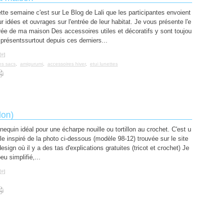
tte semaine c'est sur Le Blog de Lali que les participantes envoient
ur idées et ouvrages sur l'entrée de leur habitat. Je vous présente l'e
rée de ma maison Des accessoires utiles et décoratifs y sont toujou
 présentssurtout depuis ces derniers...
[
#
]
es sacs
,
amigurumi
,
accessoires hiver
,
etui lunettes
lon)
equin idéal pour une écharpe nouille ou tortillon au crochet. C'est u
e inspiré de la photo ci-dessous (modèle 98-12) trouvée sur le site
esign où il y a des tas d'explications gratuites (tricot et crochet) Je
peu simplifié,...
[
#
]