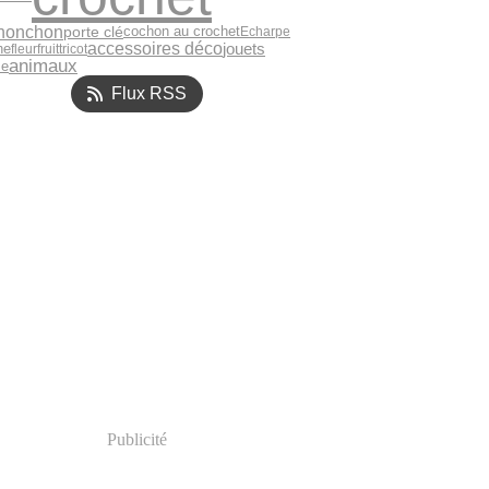
honchon
porte clé
cochon au crochet
Echarpe
accessoires déco
jouets
he
fleur
fruit
tricot
animaux
se
Flux RSS
Publicité