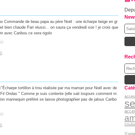
Depu
News
ux Commande de beau papa au père Noël : une écharpe beige en gr
t bien chaude Pari réussi... on saura ça vendredi soir ! je crois que
ffrir avec Caribou ce sera rigolo
[
#
]
Rec
Caté
"Écharpe tortillon à trou réalisée par ma maman pour Noël avec de
 " Fil Ondas " Comme je suis contente (elle sait toujours comment m
acces
)Mon mannequin préféré se laisse photographier pas de jaloux Caribo
se
acce
[
#
]
am
coutu
S'orga