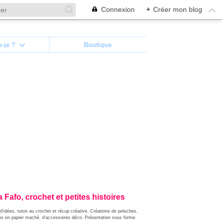
Connexion
+
Créer mon blog
s-je ?
Boutique
 Fafo, crochet et petites histoires
d'idées, tutos au crochet et récup créative. Créations de peluches,
ux en papier maché, d'accessoires déco. Présentation sous forme