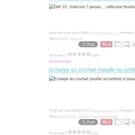
Posté par nana fafo à 05:00 -
Commentaires [
…
]
- Permalien 
Tags:
crochet
,
Echarpe
Vous aimez ?
0 vote
10 février 2011
Echarpe au crochet (nouille ou tortil
Posté par nana fafo à 19:43 -
Commentaires [
…
]
- Permalien 
Tags:
crochet
,
tuto
,
Echarpe
,
accessoires hiver
Vous aimez ?
0 vote