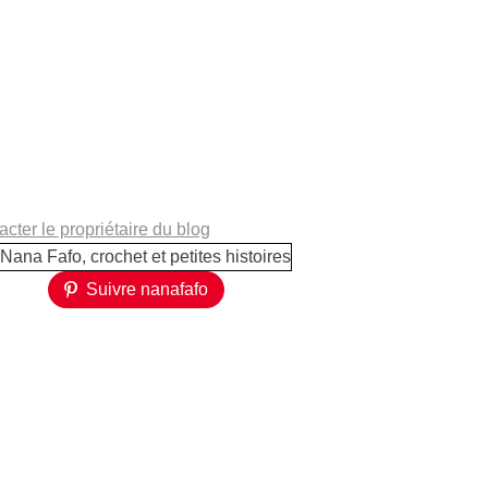
cter le propriétaire du blog
Suivre nanafafo