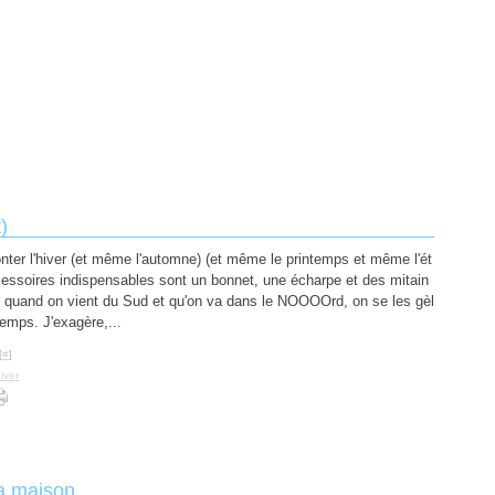
)
onter l'hiver (et même l'automne) (et même le printemps et même l'ét
cessoires indispensables sont un bonnet, une écharpe et des mitain
i quand on vient du Sud et qu'on va dans le NOOOOrd, on se les gèl
temps. J'exagère,...
[
#
]
iver
la maison