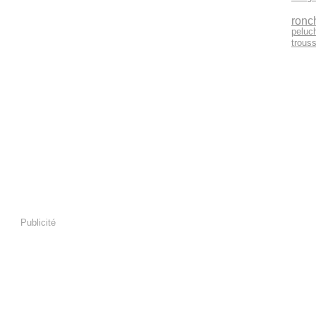
ronc
peluc
trous
Publicité