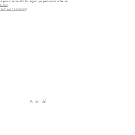
res pour comprendre les signes qui parcourent notre vie
du blog
n blog avec CanalBlog
Publicité