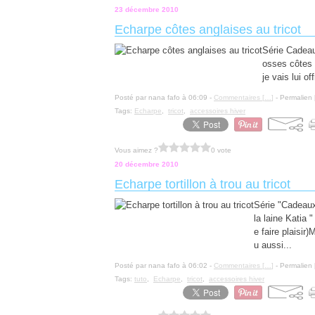
23 décembre 2010
Echarpe côtes anglaises au tricot
Série Cadea
osses côtes e
je vais lui o
Posté par nana fafo à 06:09 -
Commentaires [
…
]
- Permalien 
Tags:
Echarpe
,
tricot
,
accessoires hiver
Vous aimez ?
0 vote
20 décembre 2010
Echarpe tortillon à trou au tricot
Série "Cadeaux
la laine Katia
e faire plaisir
u aussi...
Posté par nana fafo à 06:02 -
Commentaires [
…
]
- Permalien 
Tags:
tuto
,
Echarpe
,
tricot
,
accessoires hiver