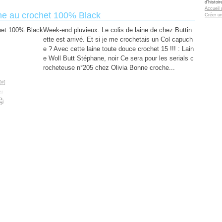
d'histoi
Accueil 
che au crochet 100% Black
Créer u
Week-end pluvieux. Le colis de laine de chez Buttin
ette est arrivé. Et si je me crochetais un Col capuch
e ? Avec cette laine toute douce crochet 15 !!! : Lain
e Woll Butt Stéphane, noir Ce sera pour les serials c
rocheteuse n°205 chez Olivia Bonne croche...
[
#
]
er