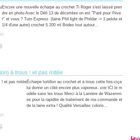
Encore une nouvelle écharpe au crochet Ti Roger s'est laissé pren
dre en photo Avec le Défi 13 de décembre on est "Paré pour l'hive
r" et vous ? Tuto Express :(laine Phil light de Phildar -> 1 pelote et
1/4 d'une autre) crochet 5 200 ml Brides tout autour...
[
#
]
lon) à trous ! et pas mitée
Écharpe tortillon au crochet et à trous cette fois-ciça
lui donne un côté encore plus vaporeux. voir ICI le m
odèle sans les trous Merci à la Lainière de Wazemm
es pour la rapidité de traitement de ma commande et
de la laine extra ! Qualité Versailles coloris...
[
#
]
Vi