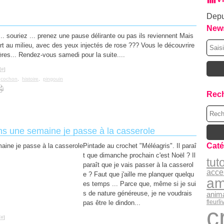
Depu
News
. souriez ... prenez une pause délirante ou pas ils reviennent Mais
ert au milieu, avec des yeux injectés de rose ??? Vous le découvrire
ères... Rendez-vous samedi pour la suite....
[
#
]
,
cochon
,
histoire
,
pingouin
Rec
ans une semaine je passe à la casserole
Caté
Pintade au crochet "Méléagris". Il paraî
t que dimanche prochain c'est Noël ? Il
tut
paraît que je vais passer à la casserol
acce
e ? Faut que j'aille me planquer quelqu
am
es temps ... Parce que, même si je sui
s de nature généreuse, je ne voudrais
anim
li
fleur
pas être le dindon...
c
[
#
]