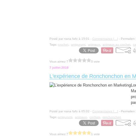
Posté par nana fafo à 15:01 -
Commentaires [
…
]
- Permalien 
Tags:
crochet
,
amigurumi
,
animaux
,
animaux au crochet
,
c
Vous aimez ?
0 vote
7 juillet 2018
L'expérience de Ronchonchon en M
Lo
Mai
pr
pas
Posté par nana fafo à 05:02 -
Commentaires [
…
]
- Permalien 
Tags:
amigurumi
,
animaux
,
cochon
,
ronchonchon
Vous aimez ?
1 vote