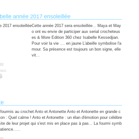
belle année 2017 ensoleillée
Cette année 2017 sera ensoleillée... Maya et May
o ont eu envie de participer aux serial crocheteus
es & More Edition 360 chez Isabelle Kessedjian.
Pour voir la vie .... en jaune L'abeille symbolise l'a
mour. Sa présence est toujours un bon signe, elle
vit...
[
#
]
maux
te
fourmis au crochet Anto et Antonette Anto et Antonette en grande c
ion : Quel calme ! Anto et Antonette : un élan d'émotion pour célébre
site de leur projet qui s'est mis en place pas à pas... La fourmi symb
atience......
[
#
]