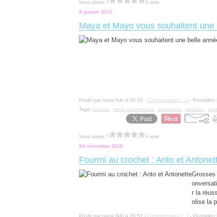
Vous aimez ?
0 vote
9 janvier 2017
Maya et Mayo vous souhaitent une 
Posté par nana fafo à 20:18 -
Commentaires [
…
]
- Permalien 
Tags:
crochet
,
serial crocheteuse
,
amigurumi
,
peluche
,
ani
Vous aimez ?
0 vote
24 novembre 2016
Fourmi au crochet : Anto et Antonet
Grosses 
onversat
r la réus
olise la p
Posté par nana fafo à 20:57 -
Commentaires [
…
]
- Permalien 