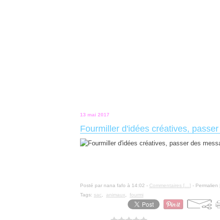
13 mai 2017
Fourmiller d'idées créatives, pass
Posté par nana fafo à 14:02 -
Commentaires [
…
]
- Permalien 
Tags:
sac
,
animaux
,
fourmi