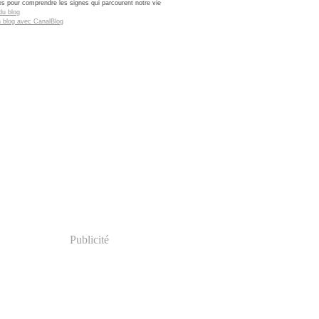
res pour comprendre les signes qui parcourent notre vie
du blog
n blog avec CanalBlog
Publicité