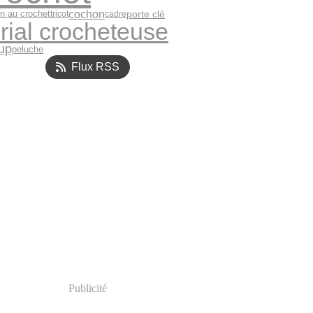
cochon
n au crochet
porte clé
tricot
cadre
rial crocheteuse
up
peluche
Flux RSS
Publicité