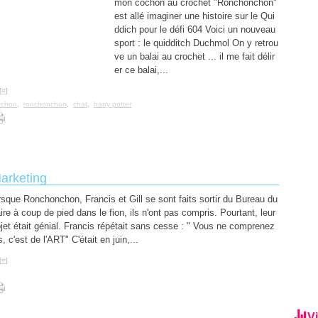
mon cochon au crochet "Ronchonchon"
est allé imaginer une histoire sur le Qui
ddich pour le défi 604 Voici un nouveau
sport : le quidditch Duchmol On y retrou
ve un balai au crochet ... il me fait délir
er ce balai,...
[
#
]
ochon
,
ronchonchon
,
chat
,
harry potter
arketing
rsque Ronchonchon, Francis et Gill se sont faits sortir du Bureau du
re à coup de pied dans le fion, ils n'ont pas compris. Pourtant, leur
ojet était génial. Francis répétait sans cesse : " Vous ne comprenez
, c'est de l'ART" C'était en juin,...
[
#
]
Vi