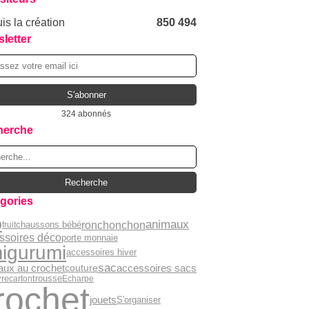
is la création
850 494
letter
324 abonnés
herche
gories
o
animaux
ronchonchon
chaussons bébé
fruit
ssoires déco
porte monnaie
igurumi
accessoires hiver
sac
aux au crochet
accessoires sacs
couture
vre
carton
trousse
Echarpe
rochet
jouets
S'organiser