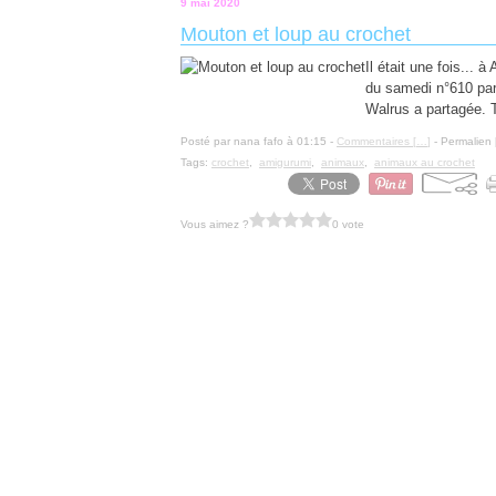
9 mai 2020
Mouton et loup au crochet
Il était une fois...
du samedi n°610 par
Walrus a partagée. 
Posté par nana fafo à 01:15 -
Commentaires [
…
]
- Permalien 
Tags:
crochet
,
amigurumi
,
animaux
,
animaux au crochet
Vous aimez ?
0 vote