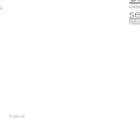
cocho
se
Réc
Publicité