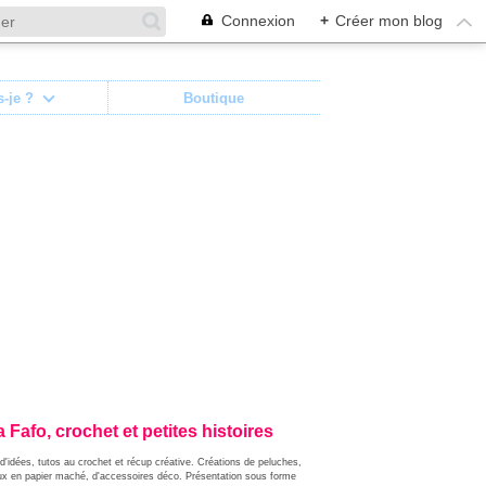
Connexion
+
Créer mon blog
s-je ?
Boutique
 Fafo, crochet et petites histoires
d'idées, tutos au crochet et récup créative. Créations de peluches,
ux en papier maché, d'accessoires déco. Présentation sous forme