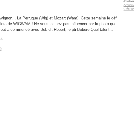
d'histoi
Accueil 
Créer u
 à Avignon... La Perruque (Wig) et Mozart (Wam). Cette semaine le défi
lera de WIGWAM ! Ne vous laissez pas influencer par la photo que
Tout a commencé avec Bob dit Robert, le pti Bébère Quel talent...
[
#
]