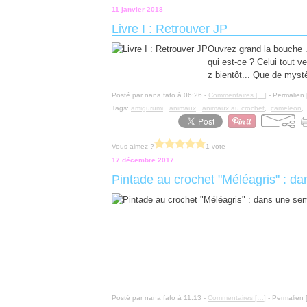
11 janvier 2018
Livre I : Retrouver JP
Ouvrez grand la bouche ..
qui est-ce ? Celui tout v
z bientôt... Que de myst
Posté par nana fafo à 06:26 -
Commentaires [
…
]
- Permalien 
Tags:
amigurumi
,
animaux
,
animaux au crochet
,
cameleon
Vous aimez ?
1 vote
17 décembre 2017
Pintade au crochet "Méléagris" : d
Posté par nana fafo à 11:13 -
Commentaires [
…
]
- Permalien 