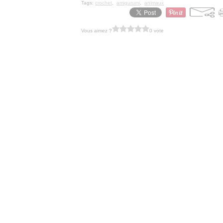
Tags:
crochet
,
amigurumi
,
animaux
Vous aimez ?
0 vote