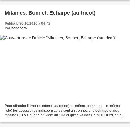
Mitaines, Bonnet, Echarpe (au tricot)
Publié le 30/10/2010 à 06:42
Par
nana fafo
Pour affronter l'hiver (et même l'automne) (et même le printemps et même
l'été) les accessoires indispensables sont un bonnet, une écharpe et des
mitaines. Et oui quand on vient du Sud et qu'on va dans le NOOOOrd, on se
les gèle tout le temps. J'exagère,...