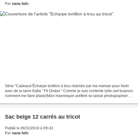
Par
nana fafo
Série "Cadeaux"Écharpe tortillon à trou réalisée par ma maman pour Noël
avec de la laine Katia " Fil Ondas " Comme je suis contente (elle sait toujours
comment me faire plaisir)Mon mannequin préféré se laisse photographier
pas de jaloux Caribou aussi...
Sac beige 12 carrés au tricot
Publié le 06/11/2010 à 09:43
Par
nana fafo