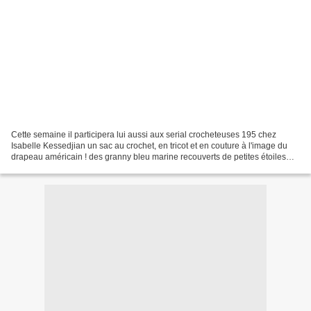
Cette semaine il participera lui aussi aux serial crocheteuses 195 chez
Isabelle Kessedjian un sac au crochet, en tricot et en couture à l'image du
drapeau américain ! des granny bleu marine recouverts de petites étoiles
blanches, du jersey rayé rouge...