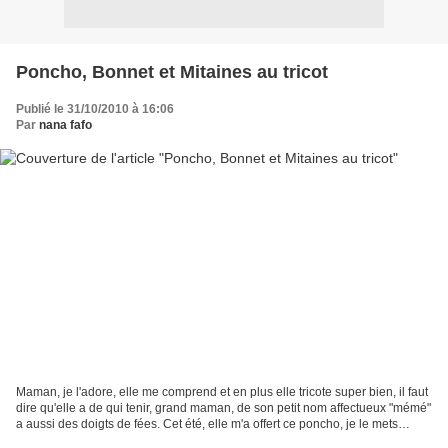
Poncho, Bonnet et Mitaines au tricot
Publié le 31/10/2010 à 16:06
Par
nana fafo
Maman, je l'adore, elle me comprend et en plus elle tricote super bien, il faut
dire qu'elle a de qui tenir, grand maman, de son petit nom affectueux "mémé"
a aussi des doigts de fées. Cet été, elle m'a offert ce poncho, je le mets
presque tous les jours....