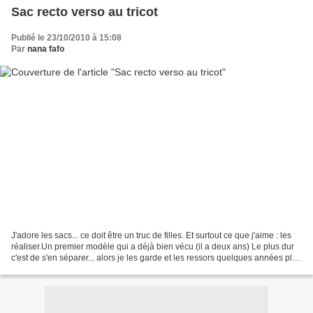
Sac recto verso au tricot
Publié le 23/10/2010 à 15:08
Par
nana fafo
J'adore les sacs... ce doit être un truc de filles. Et surtout ce que j'aime : les
réaliser.Un premier modèle qui a déjà bien vécu (il a deux ans) Le plus dur
c'est de s'en séparer... alors je les garde et les ressors quelques années plus
tard Si le tuto...