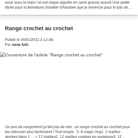
avoir sous la main ! et son pique aiguille en carré granny assorti Une petite
étoile pour la fermeture (modèle d'Anisbee que je remercie pour le tuto de
ses sablés de noël étoilés,...
Range crochet au crochet
Publié le 05/01/2011 à 12:46
Par
nana fafo
Un peu de rangement ça fait pas de mal : un range crochet au crochet pour
les retrouver plus facilement ! Tout simple : 0. 6 magic ring1. 2 mailles
serrées dans 1 .... = 12 mailles2. 12 mailles coulées en surpiqure3. 12