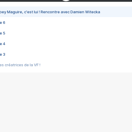
bey Maguire, c'est lui ! Rencontre avec Damien Witecka
e 6
e 5
e 4
e 3
s créatrices de la VF !
e 2
e 1
e Mektoub My Love arrive enfin ! Rencontre avec Shaïn Boumedine et Sal
i : après Toni en famille
elle réalise le bouleversant Dites lui que je l'aime
ais ! Rencontre autour de Vie privée de Rebecca Zlotowski