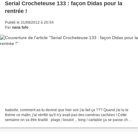
Serial Crocheteuse 133 : façon Didas pour la
rentrée !
Publié le 31/08/2012 à 20:54
Par
nana fafo
Isabelle, comment as-tu deviné que hier soir j'ai fait ça ??? Quand j'ai lu le
thème ce matin, j'ai vérifié qu'il n'y avait pas des caméras cachées ! Cette
semaine on va être tiraillé : plage / boulot ... tong / cartable ça se passe chez
Isabelle Kessedjian...