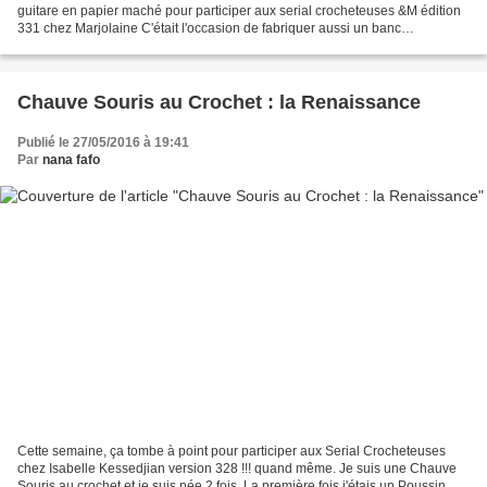
guitare en papier maché pour participer aux serial crocheteuses &M édition
331 chez Marjolaine C'était l'occasion de fabriquer aussi un banc
romantique pour agrémenter un peu les photos....
Chauve Souris au Crochet : la Renaissance
Publié le 27/05/2016 à 19:41
Par
nana fafo
Cette semaine, ça tombe à point pour participer aux Serial Crocheteuses
chez Isabelle Kessedjian version 328 !!! quand même. Je suis une Chauve
Souris au crochet et je suis née 2 fois. La première fois j'étais un Poussin