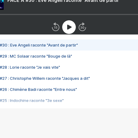
FACE A #30 : Eve Angeli raconte "Avant de partir"
#30 : Eve Angeli raconte "Avant de partir"
#29 : MC Solaar raconte "Bouge de là"
28 : Lorie raconte "Je vais vite"
#27 : Christophe Willem raconte "Jacques a dit"
#26 : Chimène Badi raconte "Entre nous"
#25 : Indochine raconte "3e sexe"
#24 : Zaho raconte "C'est chelou"
#23 : Patrick Bruel raconte "Au café des délices"
#22 : Kyo raconte "Le chemin"