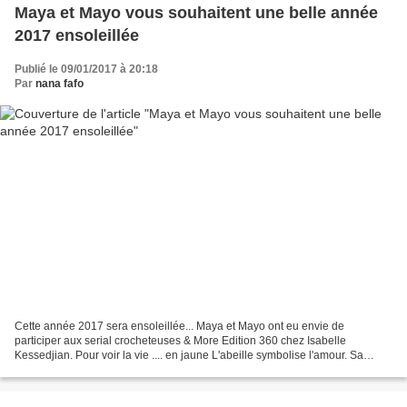
Maya et Mayo vous souhaitent une belle année
2017 ensoleillée
Publié le 09/01/2017 à 20:18
Par
nana fafo
Cette année 2017 sera ensoleillée... Maya et Mayo ont eu envie de
participer aux serial crocheteuses & More Edition 360 chez Isabelle
Kessedjian. Pour voir la vie .... en jaune L'abeille symbolise l'amour. Sa
présence est toujours un bon signe, elle vit...