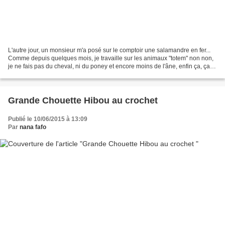
L'autre jour, un monsieur m'a posé sur le comptoir une salamandre en fer...
Comme depuis quelques mois, je travaille sur les animaux "totem" non non,
je ne fais pas du cheval, ni du poney et encore moins de l'âne, enfin ça, ça
dépend des jours ! Je me...
Grande Chouette Hibou au crochet
Publié le 10/06/2015 à 13:09
Par
nana fafo