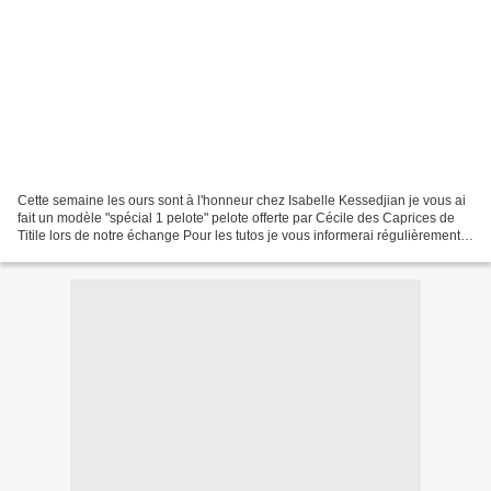
Cette semaine les ours sont à l'honneur chez Isabelle Kessedjian je vous ai
fait un modèle "spécial 1 pelote" pelote offerte par Cécile des Caprices de
Titile lors de notre échange Pour les tutos je vous informerai régulièrement
quand je mets à dispo...