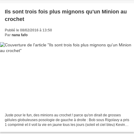
Ils sont trois fois plus mignons qu'un Minion au
crochet
Publié le 08/02/2016 à 13:50
Par
nana fafo
Juste pour le fun, des minions au crochet ! parce qu'on dirait de grosses
gélules globuleuses posologie de gauche à droite : Bob sous Rigolavy a pris
1 comprimé et il voit la vie en jaune tous les jours (soleil et ciel bleu) Kevin
sous Refloxavy a pris...