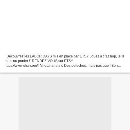
. Découvrez les LABOR DAYS mis en place par ETSY Jouez à : "Et hop, je te
mets au panier !" RENDEZ-VOUS sur ETSY
https://www.etsy.com/fr/shop/nanafafo Des peluches, mais pas que ! Bon
week end de la rentrée ! * * *