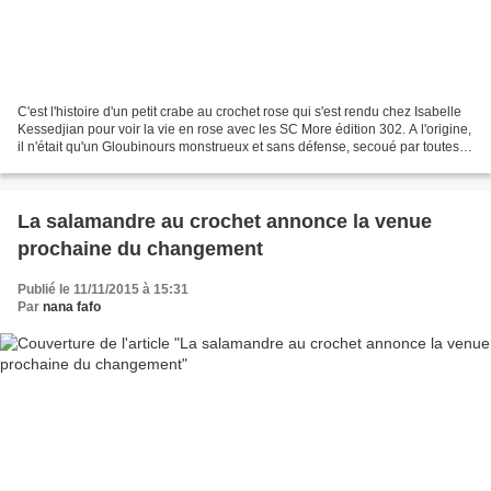
C'est l'histoire d'un petit crabe au crochet rose qui s'est rendu chez Isabelle
Kessedjian pour voir la vie en rose avec les SC More édition 302. A l'origine,
il n'était qu'un Gloubinours monstrueux et sans défense, secoué par toutes
les clés qu'il portait....
La salamandre au crochet annonce la venue
prochaine du changement
Publié le 11/11/2015 à 15:31
Par
nana fafo