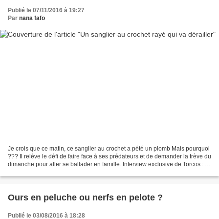
Publié le 07/11/2016 à 19:27
Par
nana fafo
Je crois que ce matin, ce sanglier au crochet a pété un plomb Mais pourquoi
??? Il relève le défi de faire face à ses prédateurs et de demander la trève du
dimanche pour aller se ballader en famille. Interview exclusive de Torcos : "
Yen a marre de sortir...
Ours en peluche ou nerfs en pelote ?
Publié le 03/08/2016 à 18:28