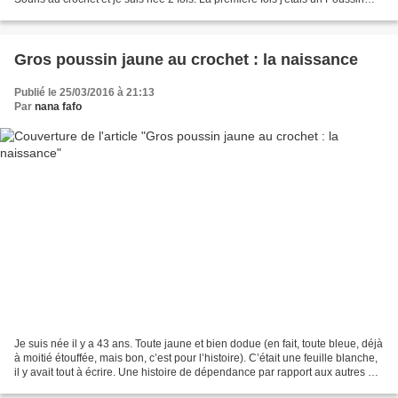
tout jaune, trop fragile et dépendant....
Gros poussin jaune au crochet : la naissance
Publié le 25/03/2016 à 21:13
Par
nana fafo
Je suis née il y a 43 ans. Toute jaune et bien dodue (en fait, toute bleue, déjà
à moitié étouffée, mais bon, c’est pour l’histoire). C’était une feuille blanche,
il y avait tout à écrire. Une histoire de dépendance par rapport aux autres et
à leur regard....