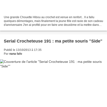
Une grande Chouette Hibou au crochet est venue en renfort... Il a fallu
quelques démontages, mais finalement la jeune fille est ravie de son cadeau
d'anniversaire J'en ai profité pour en faire une deuxième et la mettre dans
ma boutique "grande chouette...
Serial Crocheteuse 191 : ma petite souris "Side"
Publié le 13/10/2013 à 17:35
Par
nana fafo